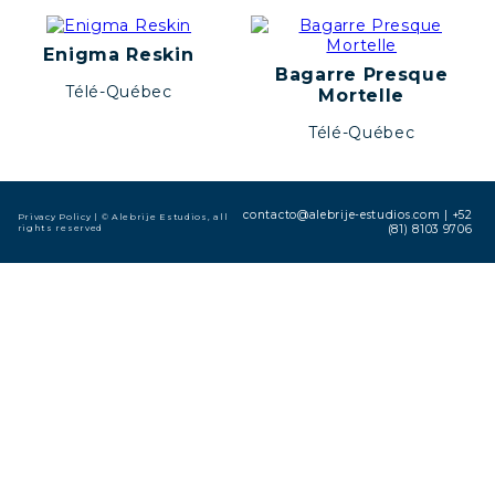
Enigma Reskin
Bagarre Presque
Télé-Québec
Mortelle
Télé-Québec
contacto@alebrije-estudios.com
|
+52
Privacy Policy
| © Alebrije Estudios, all
rights reserved
(81) 8103 9706